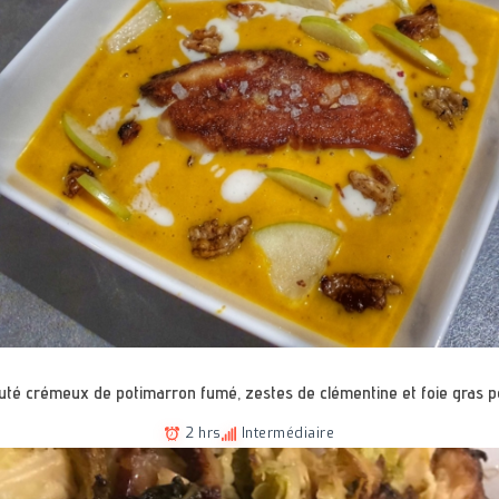
uté crémeux de potimarron fumé, zestes de clémentine et foie gras p
2 hrs
Intermédiaire