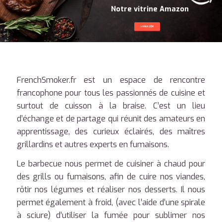
N
o
t
r
e
v
i
t
r
i
n
e
A
m
a
z
o
n
AMAZON
FrenchSmoker.fr est un espace de rencontre
francophone pour tous les passionnés de cuisine et
surtout de cuisson à la braise. C’est un lieu
d’échange et de partage qui réunit des amateurs en
apprentissage, des curieux éclairés, des maîtres
grillardins et autres experts en fumaisons.
Le barbecue nous permet de cuisiner à chaud pour
des grills ou fumaisons, afin de cuire nos viandes,
rôtir nos légumes et réaliser nos desserts. Il nous
permet également à froid, (avec l’aide d’une spirale
à sciure) d’utiliser la fumée pour sublimer nos