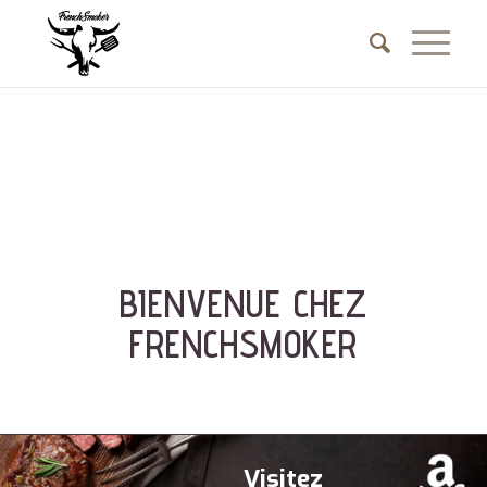
BIENVENUE CHEZ
FRENCHSMOKER
V
i
s
i
t
e
z