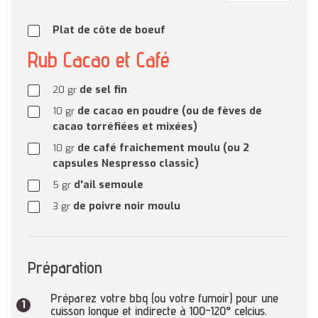
Plat de côte de boeuf
Rub Cacao et Café
de sel fin
20
gr
de cacao en poudre (ou de fèves de
10
gr
cacao torréfiées et mixées)
de café fraichement moulu (ou 2
10
gr
capsules Nespresso classic)
d'ail semoule
5
gr
de poivre noir moulu
3
gr
Préparation
Préparez votre bbq (ou votre fumoir) pour une
cuisson longue et indirecte à 100-120° celcius.