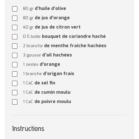
d’huile d’olive
80
gr
de jus d’orange
80
gr
de jus de citron vert
40
gr
bouquet de coriandre haché
0.5
botte
de menthe fraîche hachées
2
branche
d’ail hachées
3
gousse
d'orange
1
zestes
d’origan frais
1
branche
de sel fin
1
CàC
de cumin moulu
1
CàC
de poivre moulu
1
CàC
Instructions