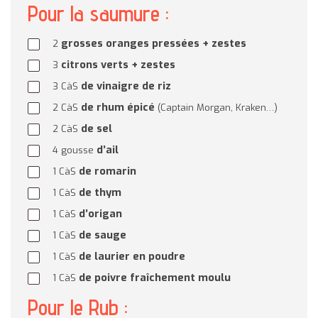
Pour la saumure :
grosses oranges pressées + zestes
2
citrons verts + zestes
3
de vinaigre de riz
3
CàS
de rhum épicé
2
CàS
(Captain Morgan, Kraken…)
de sel
2
CàS
d’ail
4
gousse
de romarin
1
CàS
de thym
1
CàS
d’origan
1
CàS
de sauge
1
CàS
de laurier en poudre
1
CàS
de poivre fraîchement moulu
1
CàS
Pour le Rub :