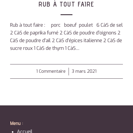
RUB À TOUT FAIRE
Rub à tout faire : porc boeuf poulet 6 CàS de sel
2 CàS de paprika fumé 2 CàS de poudre d’oignons 2
CàS de poudre d’ail 2 CàS d’épices italienne 2 CàS de
sucre roux 1 CàS de thym 1 CàS…
1 Commentaire
/
3 mars 2021
Menu :
Accueil