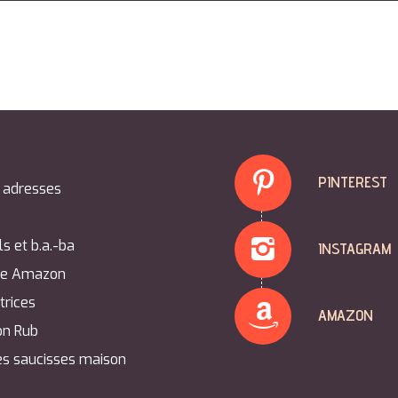
PINTEREST
 adresses
e
ls et b.a.-ba
INSTAGRAM
ue Amazon
trices
AMAZON
on Rub
es saucisses maison