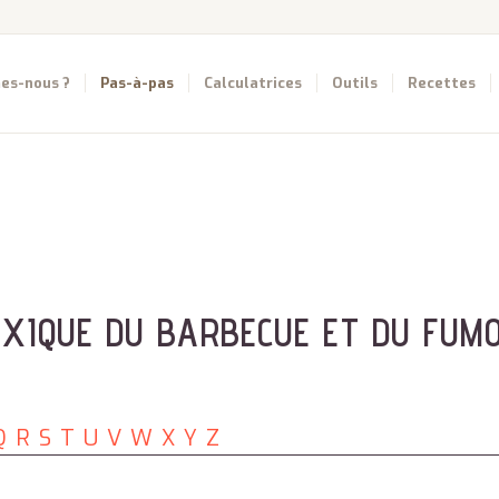
es-nous ?
Pas-à-pas
Calculatrices
Outils
Recettes
EXIQUE DU BARBECUE ET DU FUMO
Q
R
S
T
U
V
W
X
Y
Z