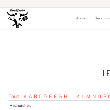
Accueil
Qui somm
L
Tous
#
A
B
C
D
E
F
G
H
I
J
K
L
M
N
O
P
|